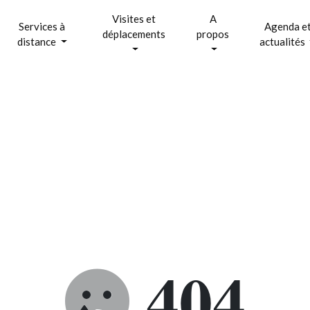
Visites et
A
Services à
Agenda e
déplacements
propos
distance
actualités
404